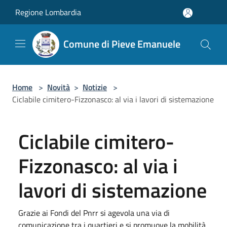
Salta al contenuto principale
Regione Lombardia
Comune di Pieve Emanuele
Home
>
Novità
>
Notizie
>
Ciclabile cimitero-Fizzonasco: al via i lavori di sistemazione
Ciclabile cimitero-
Fizzonasco: al via i
lavori di sistemazione
Grazie ai Fondi del Pnrr si agevola una via di
comunicazione tra i quartieri e si promuove la mobilità