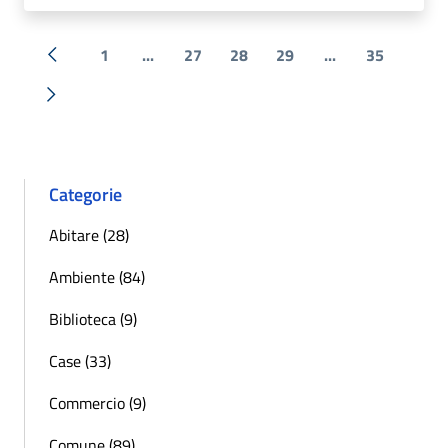
1
...
27
28
29
...
35
« Precedente
Successiva »
Categorie
Abitare (28)
Ambiente (84)
Biblioteca (9)
Case (33)
Commercio (9)
Comune (89)