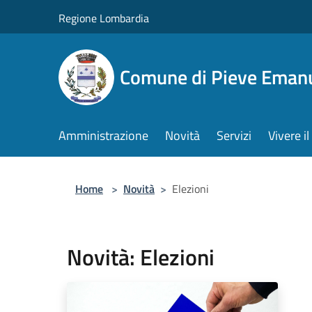
Salta al contenuto principale
Regione Lombardia
Comune di Pieve Eman
Amministrazione
Novità
Servizi
Vivere 
Home
>
Novità
>
Elezioni
Novità: Elezioni