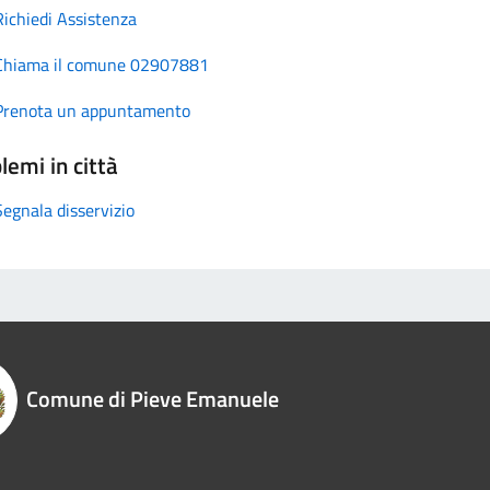
Richiedi Assistenza
Chiama il comune 02907881
Prenota un appuntamento
lemi in città
Segnala disservizio
Comune di Pieve Emanuele