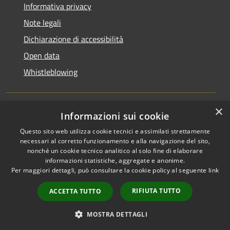
Informativa privacy
Note legali
Dichiarazione di accessibilità
Open data
Whistleblowing
×
Informazioni sui cookie
RSS
Copyright © 2026 • Comune di
Questo sito web utilizza cookie tecnici e assimilati strettamente
Accessibilità
Pieve Emanuele • Powered by
necessari al corretto funzionamento e alla navigazione del sito,
Privacy
Municipium
Accesso
•
nonché un cookie tecnico analitico al solo fine di elaborare
Cookie
redazione
informazioni statistiche, aggregate e anonime.
Per maggiori dettagli, può consultare la cookie policy al seguente
link
Mappa del sito
Area Riservata
RIFIUTA TUTTO
ACCETTA TUTTO
Dipendenti
WebMail Dipendenti
MOSTRA DETTAGLI