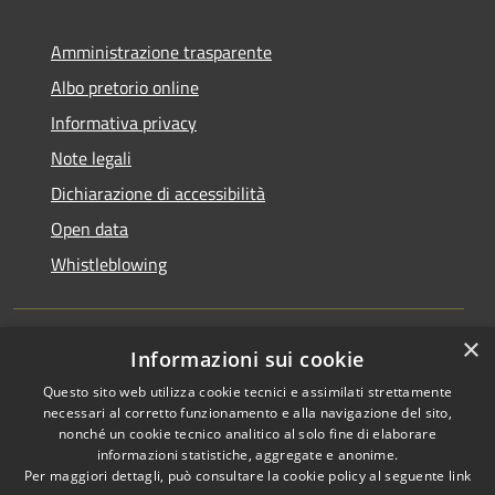
Amministrazione trasparente
Albo pretorio online
Informativa privacy
Note legali
Dichiarazione di accessibilità
Open data
Whistleblowing
×
Informazioni sui cookie
RSS
Copyright © 2026 • Comune di
Questo sito web utilizza cookie tecnici e assimilati strettamente
Accessibilità
Pieve Emanuele • Powered by
necessari al corretto funzionamento e alla navigazione del sito,
Privacy
Municipium
Accesso
•
nonché un cookie tecnico analitico al solo fine di elaborare
Cookie
redazione
informazioni statistiche, aggregate e anonime.
Per maggiori dettagli, può consultare la cookie policy al seguente
link
Mappa del sito