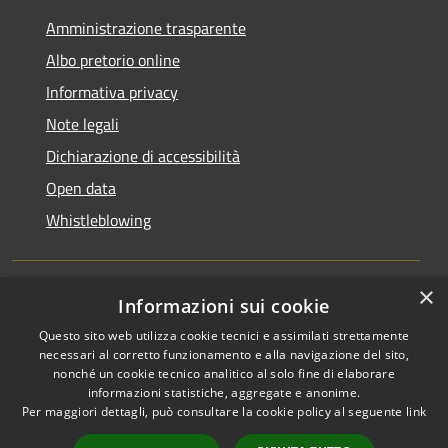
Amministrazione trasparente
Albo pretorio online
Informativa privacy
Note legali
Dichiarazione di accessibilità
Open data
Whistleblowing
×
Informazioni sui cookie
RSS
Copyright © 2026 • Comune di
Questo sito web utilizza cookie tecnici e assimilati strettamente
Accessibilità
Pieve Emanuele • Powered by
necessari al corretto funzionamento e alla navigazione del sito,
Privacy
Municipium
Accesso
•
nonché un cookie tecnico analitico al solo fine di elaborare
Cookie
redazione
informazioni statistiche, aggregate e anonime.
Per maggiori dettagli, può consultare la cookie policy al seguente
link
Mappa del sito
Area Riservata