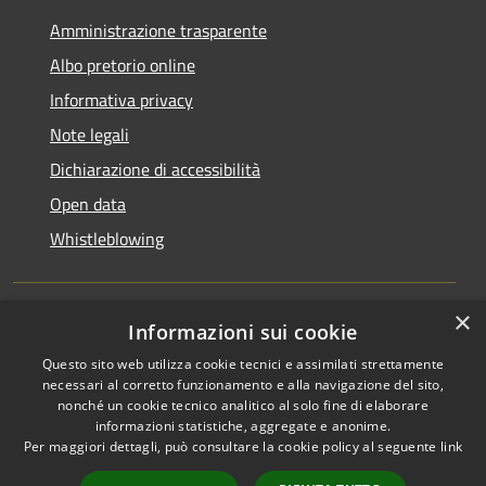
Amministrazione trasparente
Albo pretorio online
Informativa privacy
Note legali
Dichiarazione di accessibilità
Open data
Whistleblowing
×
Informazioni sui cookie
RSS
Copyright © 2026 • Comune di
Questo sito web utilizza cookie tecnici e assimilati strettamente
Accessibilità
Pieve Emanuele • Powered by
necessari al corretto funzionamento e alla navigazione del sito,
Privacy
Municipium
Accesso
•
nonché un cookie tecnico analitico al solo fine di elaborare
Cookie
redazione
informazioni statistiche, aggregate e anonime.
Per maggiori dettagli, può consultare la cookie policy al seguente
link
Mappa del sito
Area Riservata