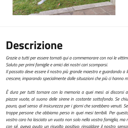
Descrizione
Grazie a tutti per essere tornati qui a commemorare con noi le vittim
Saluto per primi famiglie e amici dei nostri cari scomparsi.
Il passato deve essere il nostro più grande maestro e guardando a lu
crescere, imparando specialmente dalle situazioni che più ci hanno m
È dura per tutti tornare con la memoria a quei mesi: ai discorsi al
piazze vuote, al suono delle sirene in costante sottofondo. Se chi
paura, quel senso di insicurezza per i giorni che sarebbero venuti. Se
troppe persone che abbiamo perso in quei mesi terribili. Per ques
vostro caro ha lasciato un vuoto non solo nella vostra famiglia, ma 
con sé, aveva avuto un risvolto positivo: rinsaldare il nostro sens