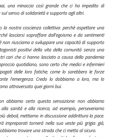
ai, una minaccia così grande che ci ha impedito di
ul senso di solidarietà e supporto agli altri.
la nostra coscienza collettiva: perchè aspettare una
rché lasciarsi sopraffare dall’egoismo e da sentimenti
è non riusciamo a sviluppare una capacità di supporto
otagonisti positivi della vita della comunità senza una
stri cari che ci hanno lasciato a causa della pandemia
proccio quotidiano, sono certo che medici e infermieri
pagati delle loro fatiche; come lo sarebbero le forze
 durante l’emergenza. Credo lo dobbiamo a loro, ma lo
amo attraversato quei giorni bui.
 non abbiamo certo questa sensazione: non abbiamo
lla sanità e alla ricerca, ad esempio, perseveriamo
iù deboli, mettiamo in discussione addirittura la pace.
à impreparati tornerà nella sua veste più grigia: già,
o dobbiamo trovare una strada che ci metta al sicuro.