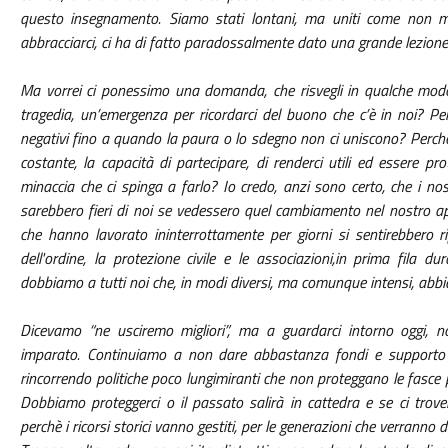
questo insegnamento. Siamo stati lontani, ma uniti come non m
abbracciarci, ci ha di fatto paradossalmente dato una grande lezione s
Ma vorrei ci ponessimo una domanda, che risvegli in qualche modo 
tragedia, un’emergenza per ricordarci del buono che c’è in noi? Pe
negativi fino a quando la paura o lo sdegno non ci uniscono? Perch
costante, la capacità di partecipare, di renderci utili ed essere pr
minaccia che ci spinga a farlo? Io credo, anzi sono certo, che i no
sarebbero fieri di noi se vedessero quel cambiamento nel nostro ap
che hanno lavorato ininterrottamente per giorni si sentirebbero ri
dell'ordine, la protezione civile e le associazioni,in prima fila
dobbiamo a tutti noi che, in modi diversi, ma comunque intensi, abbi
Dicevamo “ne usciremo migliori”, ma a guardarci intorno oggi,
imparato. Continuiamo a non dare abbastanza fondi e supporto a
rincorrendo politiche poco lungimiranti che non proteggano le fasce p
Dobbiamo proteggerci o il passato salirà in cattedra e se ci trover
perchè i ricorsi storici vanno gestiti, per le generazioni che verrann