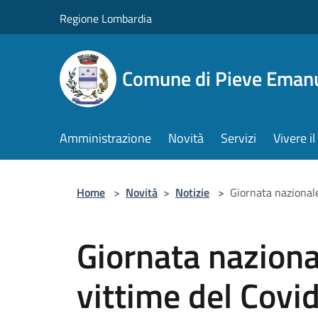
Salta al contenuto principale
Regione Lombardia
Comune di Pieve Eman
Amministrazione
Novità
Servizi
Vivere 
Home
>
Novità
>
Notizie
>
Giornata nazionale
Giornata naziona
vittime del Covi