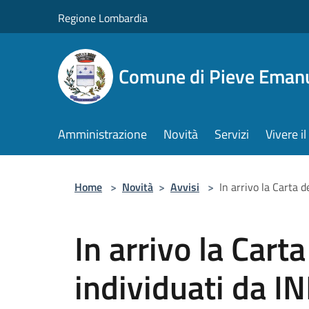
Salta al contenuto principale
Regione Lombardia
Comune di Pieve Eman
Amministrazione
Novità
Servizi
Vivere 
Home
>
Novità
>
Avvisi
>
In arrivo la Carta d
In arrivo la Carta
individuati da IN