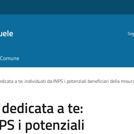
uele
Seg
il Comune
edicata a te: individuati da INPS i potenziali beneficiari della misur
 dedicata a te:
PS i potenziali