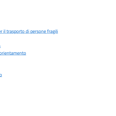
l trasporto di persone fragili
a
 e orientamento
io