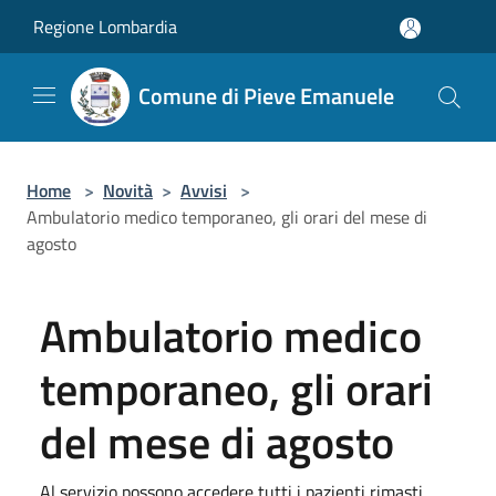
Salta al contenuto principale
Regione Lombardia
Comune di Pieve Emanuele
Home
>
Novità
>
Avvisi
>
Ambulatorio medico temporaneo, gli orari del mese di
agosto
Ambulatorio medico
temporaneo, gli orari
del mese di agosto
Al servizio possono accedere tutti i pazienti rimasti