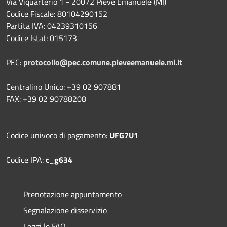
Via Viquarterio 1 - 20072 Pieve Emanuele (MI)
Codice Fiscale: 80104290152
Partita IVA: 04239310156
Codice Istat: 015173
PEC:
protocollo@pec.comune.pieveemanuele.mi.it
Centralino Unico: +39 02 907881
FAX: +39 02 90788208
Codice univoco di pagamento:
UFG7U1
Codice IPA:
c_g634
Prenotazione appuntamento
Segnalazione disservizio
Leggi le FAQ