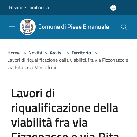
Salta al contenuto principale
Regione Lombardia
Comune di Pieve Emanuele
Home
>
Novità
>
Avvisi
>
Territorio
>
Lavori di riqualificazione della viabilità fra via Fizzonasco e
via Rita Levi Montalcini
Lavori di
riqualificazione della
viabilità fra via
Fizzonasco e via Rita