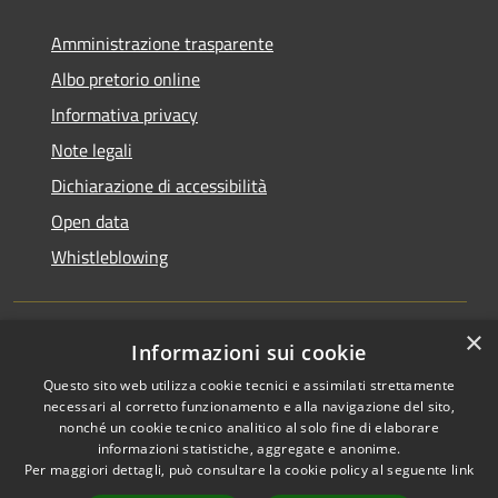
Amministrazione trasparente
Albo pretorio online
Informativa privacy
Note legali
Dichiarazione di accessibilità
Open data
Whistleblowing
×
Informazioni sui cookie
RSS
Copyright © 2026 • Comune di
Questo sito web utilizza cookie tecnici e assimilati strettamente
Accessibilità
Pieve Emanuele • Powered by
necessari al corretto funzionamento e alla navigazione del sito,
Privacy
Municipium
Accesso
•
nonché un cookie tecnico analitico al solo fine di elaborare
Cookie
redazione
informazioni statistiche, aggregate e anonime.
Per maggiori dettagli, può consultare la cookie policy al seguente
link
Mappa del sito