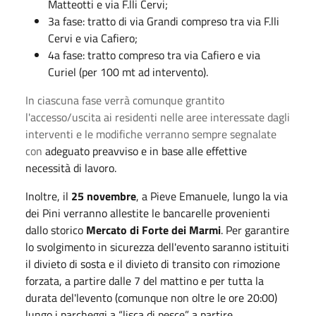
Matteotti e via F.lli Cervi;
3a fase: tratto di via Grandi compreso tra via F.lli
Cervi e via Cafiero;
4a fase: tratto compreso tra via Cafiero e via
Curiel (per 100 mt ad intervento).
In ciascuna fase verrà comunque grantito
l'accesso/uscita ai residenti nelle aree interessate dagli
interventi e le modifiche verranno sempre segnalate
con
adeguato preavviso e in base alle effettive
necessità di lavoro.
Inoltre, il
25 novembre
, a Pieve Emanuele, lungo la via
dei Pini verranno allestite le bancarelle provenienti
dallo storico
Mercato di Forte dei Marmi
. Per garantire
lo svolgimento in sicurezza dell'evento saranno istituiti
il divieto di sosta e il divieto di transito con rimozione
forzata, a partire dalle 7 del mattino e per tutta la
durata del'levento (comunque non oltre le ore 20:00)
lungo i parcheggi a “lisca di pesce” a partire