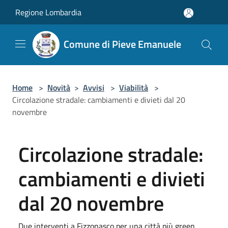
Salta al contenuto principale
Regione Lombardia
Comune di Pieve Emanuele
Home
>
Novità
>
Avvisi
>
Viabilità
>
Circolazione stradale: cambiamenti e divieti dal 20
novembre
Circolazione stradale:
cambiamenti e divieti
dal 20 novembre
Due interventi a Fizzonasco per una città più green.