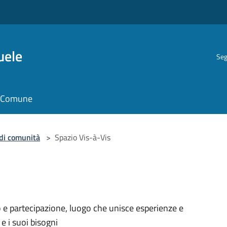
uele
Seg
il Comune
di comunità
>
Spazio Vis-à-Vis
e partecipazione, luogo che unisce esperienze e
 i suoi bisogni