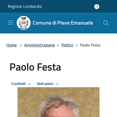
Salta al contenuto principale
Regione Lombardia
Comune di Pieve Emanuele
Home
>
Amministrazione
>
Politici
>
Paolo Festa
Paolo Festa
Condividi
Vedi azioni