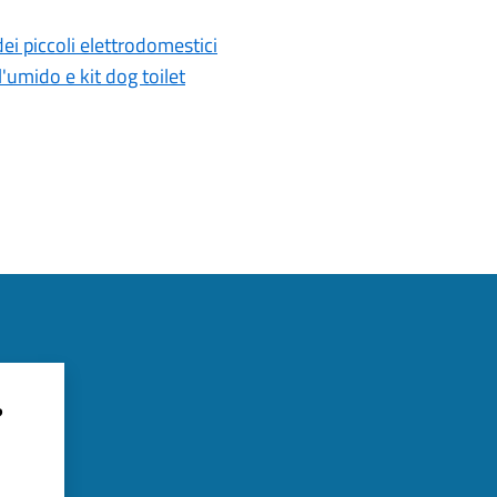
i piccoli elettrodomestici
'umido e kit dog toilet
?