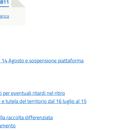
0811
F
arica
dì 14 Agosto e sospensione piattaforma
 per eventuali ritardi nel ritiro
e tutela del territorio dal 16 luglio al 15
la raccolta differenziata
utamento