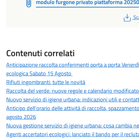
modulo furgone privato piattaforma 2025
PD
Sc
Contenuti correlati
Anticipazione raccolta conferimenti porta a porta Vener
ecologica Sabato 15 Agosto
Rifiuti ingombranti: tutte le novità
Raccolta del verde: nuove regole e calendario modificato
Nuovo servizio di igiene urbana: indicazioni utili e contatti
Anticipo dell'orario delle attività di raccolta, spazzamento 
agosto 2026
Nuova gestione servizio di igiene urbana: cosa cambia nel
Agenti accertatori ecologici: lanciato il bando per il recl