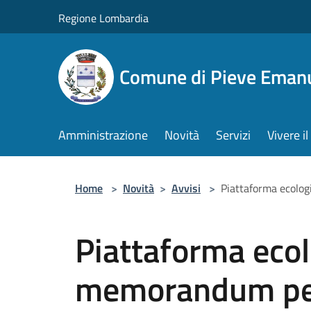
Salta al contenuto principale
Regione Lombardia
Comune di Pieve Eman
Amministrazione
Novità
Servizi
Vivere 
Home
>
Novità
>
Avvisi
>
Piattaforma ecolog
Piattaforma ecol
memorandum per 