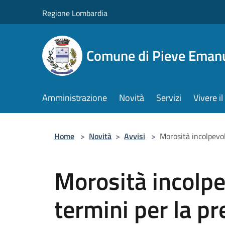
Salta al contenuto principale
Regione Lombardia
Comune di Pieve Eman
Amministrazione
Novità
Servizi
Vivere 
Home
>
Novità
>
Avvisi
>
Morosità incolpevol
Morosità incolpev
termini per la p