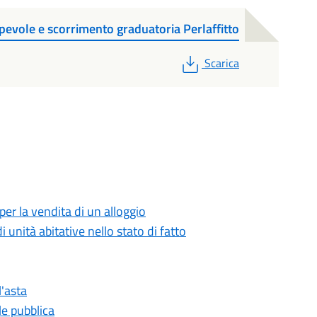
pevole e scorrimento graduatoria Perlaffitto
PDF
Scarica
r la vendita di un alloggio
 unità abitative nello stato di fatto
l'asta
ale pubblica