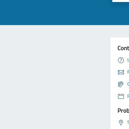
Cont
Prob