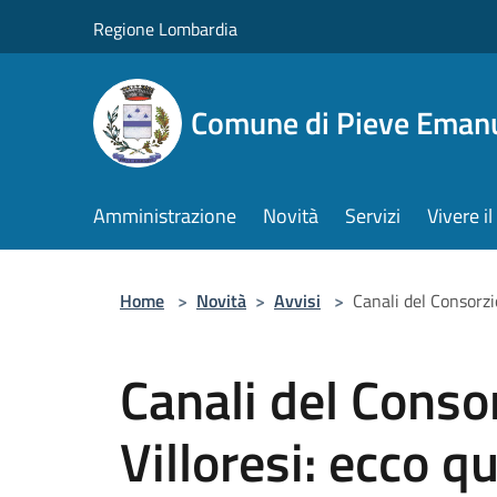
Salta al contenuto principale
Regione Lombardia
Comune di Pieve Eman
Amministrazione
Novità
Servizi
Vivere 
Home
>
Novità
>
Avvisi
>
Canali del Consorzi
Canali del Consor
Villoresi: ecco q