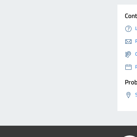
Cont
Prob