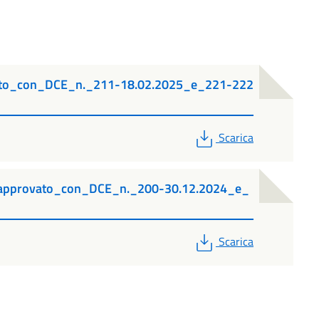
to_con_DCE_n._211-18.02.2025_e_221-222
PDF
Scarica
approvato_con_DCE_n._200-30.12.2024_e_
PDF
Scarica