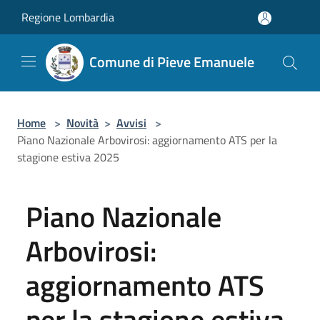
Salta al contenuto principale
Regione Lombardia
Comune di Pieve Emanuele
Home
>
Novità
>
Avvisi
>
Piano Nazionale Arbovirosi: aggiornamento ATS per la
stagione estiva 2025
Piano Nazionale
Arbovirosi:
aggiornamento ATS
per la stagione estiva