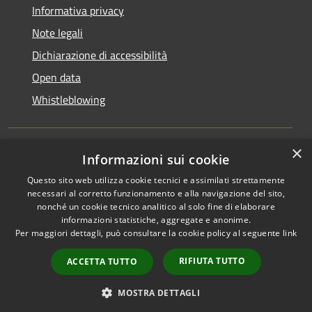
Informativa privacy
Note legali
Dichiarazione di accessibilità
Open data
Whistleblowing
×
Informazioni sui cookie
RSS
Copyright © 2026 • Comune di
Questo sito web utilizza cookie tecnici e assimilati strettamente
Accessibilità
Pieve Emanuele • Powered by
necessari al corretto funzionamento e alla navigazione del sito,
Privacy
Municipium
Accesso
•
nonché un cookie tecnico analitico al solo fine di elaborare
Cookie
redazione
informazioni statistiche, aggregate e anonime.
Per maggiori dettagli, può consultare la cookie policy al seguente
link
Mappa del sito
Area Riservata
RIFIUTA TUTTO
ACCETTA TUTTO
Dipendenti
WebMail Dipendenti
MOSTRA DETTAGLI