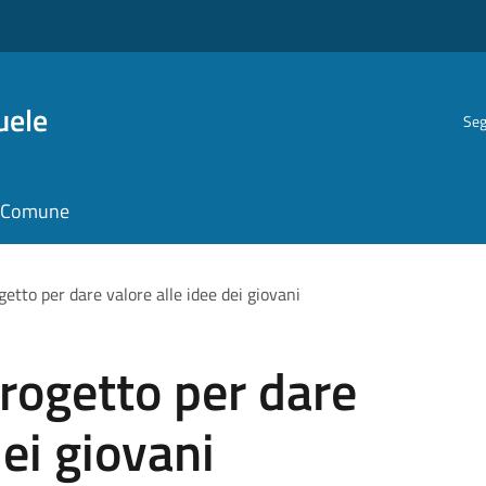
uele
Seg
il Comune
etto per dare valore alle idee dei giovani
rogetto per dare
dei giovani