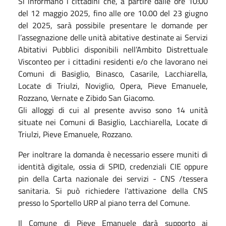
Si informano i cittadini che, a partire dalle ore 10:00
del 12 maggio 2025, fino
alle ore 10.00 del 23 giugno
del 2025
, sarà
possibile presentare le domande per
l’assegnazione delle unità abitative
destinate ai
Servizi
Abitativi
Pubblici
disponibili
nell’Ambito
Distrettuale
Visconteo
per
i
cittadini
residenti e/o che lavorano nei
Comuni di Basiglio, Binasco, Casarile, Lacchiarella,
Locate
di Triulzi, Noviglio, Opera, Pieve Emanuele,
Rozzano, Vernate e Zibido San Giacomo.
Gli
alloggi
di
cui
al
presente
avviso
sono
14
unità
situate
nei
Comuni
di
Basiglio,
Lacchiarella, Locate di
Triulzi, Pieve Emanuele, Rozzano.
Per inoltrare la domanda è necessario essere muniti di
identità digitale, ossia di SPID, credenziali CIE oppure
pin della Carta nazionale dei servizi - CNS /tessera
sanitaria. Si può richiedere l'attivazione della CNS
presso lo Sportello URP al piano terra del Comune.
Il Comune di Pieve Emanuele darà supporto ai