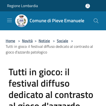
Salta al contenuto principale
Regione Lombardia
Comune di Pieve Emanuele
Home
>
Novità
>
Notizie
>
Sociale
>
Tutti in gioco: il festival diffuso dedicato al contrasto al
gioco d'azzardo patologico
Tutti in gioco: il
festival diffuso
dedicato al contrasto
al gioco d'azzardo