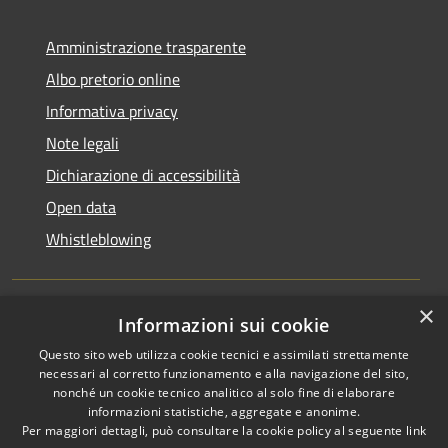
Amministrazione trasparente
Albo pretorio online
Informativa privacy
Note legali
Dichiarazione di accessibilità
Open data
Whistleblowing
×
Informazioni sui cookie
RSS
Copyright © 2026 • Comune di
Questo sito web utilizza cookie tecnici e assimilati strettamente
Accessibilità
Pieve Emanuele • Powered by
necessari al corretto funzionamento e alla navigazione del sito,
Privacy
Municipium
Accesso
•
nonché un cookie tecnico analitico al solo fine di elaborare
Cookie
redazione
informazioni statistiche, aggregate e anonime.
Per maggiori dettagli, può consultare la cookie policy al seguente
link
Mappa del sito