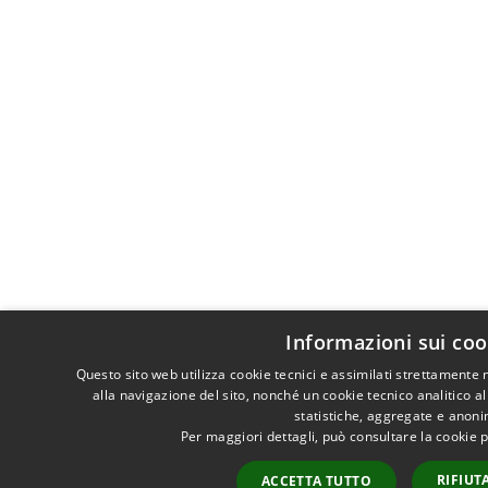
Informazioni sui coo
Questo sito web utilizza cookie tecnici e assimilati strettamente
alla navigazione del sito, nonché un cookie tecnico analitico al
statistiche, aggregate e anon
Per maggiori dettagli, può consultare la cookie 
RIFIUT
ACCETTA TUTTO