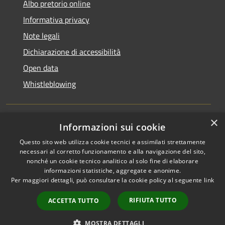
Albo pretorio online
Informativa privacy
Note legali
Dichiarazione di accessibilità
Open data
Whistleblowing
×
Informazioni sui cookie
RSS
Copyright © 2026 • Comune di
Questo sito web utilizza cookie tecnici e assimilati strettamente
Accessibilità
Pieve Emanuele • Powered by
necessari al corretto funzionamento e alla navigazione del sito,
Privacy
Municipium
Accesso
•
nonché un cookie tecnico analitico al solo fine di elaborare
Cookie
redazione
informazioni statistiche, aggregate e anonime.
Per maggiori dettagli, può consultare la cookie policy al seguente
link
Mappa del sito
Area Riservata
RIFIUTA TUTTO
ACCETTA TUTTO
Dipendenti
WebMail Dipendenti
MOSTRA DETTAGLI